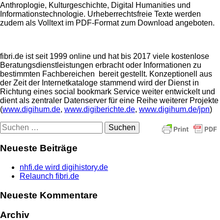
Anthroplogie, Kulturgeschichte, Digital Humanities und
Informationstechnologie. Urheberrechtsfreie Texte werden
zudem als Volltext im PDF-Format zum Download angeboten.
fibri.de ist seit 1999 online und hat bis 2017 viele kostenlose
Beratungsdienstleistungen erbracht oder Informationen zu
bestimmten Fachbereichen bereit gestellt. Konzeptionell aus
der Zeit der Internetkataloge stammend wird der Dienst in
Richtung eines social bookmark Service weiter entwickelt und
dient als zentraler Datenserver für eine Reihe weiterer Projekte
(
www.digihum.de
,
www.digiberichte.de
,
www.digihum.de/jpn
)
Suchen
nach:
Neueste Beiträge
nhfi.de wird digihistory.de
Relaunch fibri.de
Neueste Kommentare
Archiv